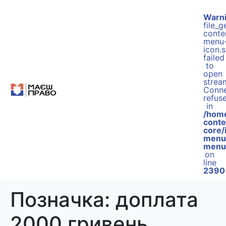
Warn
file_
conte
menu
icon.s
failed
to
open
strea
Conne
refus
in
/hom
conte
core/
menu
menu
on
line
2390
Позначка:
доплата
2000 гривень