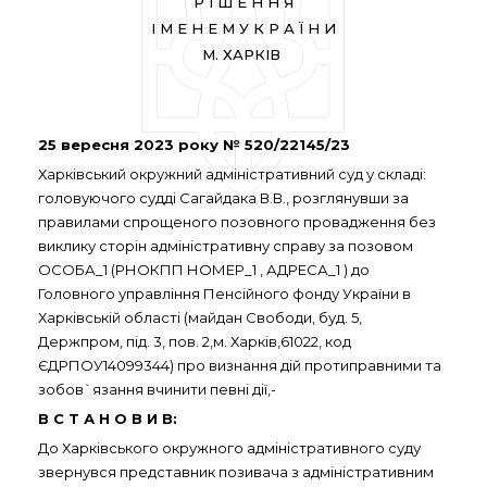
Р І Ш Е Н Н Я
І М Е Н Е М У К Р А Ї Н И
М. ХАРКІВ
25 вересня 2023 року № 520/22145/23
Харківський окружний адміністративний суд у складі:
головуючого судді Сагайдака В.В., розглянувши за
правилами спрощеного позовного провадження без
виклику сторін адміністративну справу за позовом
ОСОБА_1 (РНОКПП НОМЕР_1 , АДРЕСА_1 ) до
Головного управління Пенсійного фонду України в
Харківській області (майдан Свободи, буд. 5,
Держпром, під. 3, пов. 2,м. Харків,61022, код
ЄДРПОУ14099344) про визнання дій протиправними та
зобов`язання вчинити певні дії,-
В С Т А Н О В И В:
До Харківського окружного адміністративного суду
звернувся представник позивача з адміністративним