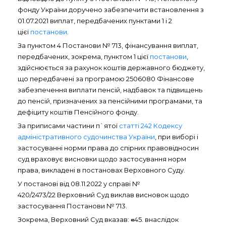
фонду України доручено забезпечити встановлення з
01.07.2021 виплат, передбачених пунктами 1 і 2
цієї
постанови
.
За пунктом 4 Постанови № 713, фінансування виплат,
передбачених, зокрема, пунктом 1 цієї
постанови
,
здійснюється за рахунок коштів державного бюджету,
що передбачені за програмою 2506080 Фінансове
забезпечення виплати пенсій, надбавок та підвищень
до пенсій, призначених за пенсійними програмами, та
дефіциту коштів Пенсійного фонду.
За приписами частини п`ятої
статті 242 Кодексу
адміністративного судочинства України
, при виборі і
застосуванні норми права до спірних правовідносин
суд враховує висновки щодо застосування норм
права, викладені в постановах Верховного Суду.
У постанові від 08.11.2022 у справі №
420/2473/22 Верховний Суд виклав висновок щодо
застосування Постанови № 713.
Зокрема, Верховний Суд вказав:
«
45. внаслідок