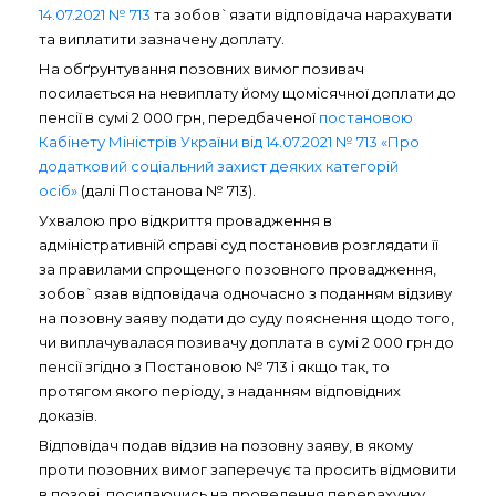
14.07.2021 № 713
та зобов`язати відповідача нарахувати
та виплатити зазначену доплату.
На обґрунтування позовних вимог позивач
посилається на невиплату йому щомісячної доплати до
пенсії в сумі 2 000 грн, передбаченої
постановою
Кабінету Міністрів України від 14.07.2021 № 713 «Про
додатковий соціальний захист деяких категорій
осіб»
(далі Постанова № 713).
Ухвалою про відкриття провадження в
адміністративній справі суд постановив розглядати її
за правилами спрощеного позовного провадження,
зобов`язав відповідача одночасно з поданням відзиву
на позовну заяву подати до суду пояснення щодо того,
чи виплачувалася позивачу доплата в сумі 2 000 грн до
пенсії згідно з Постановою № 713 і якщо так, то
протягом якого періоду, з наданням відповідних
доказів.
Відповідач подав відзив на позовну заяву, в якому
проти позовних вимог заперечує та просить відмовити
в позові, посилаючись на проведення перерахунку