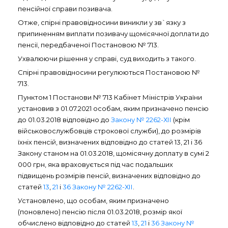
пенсійної справи позивача.
Отже, спірні правовідносини виникли у зв`язку з
припиненням виплати позивачу щомісячної доплати до
пенсії, передбаченої Постановою № 713.
Ухвалюючи рішення у справі, суд виходить з такого.
Спірні правовідносини регулюються Постановою №
713.
Пунктом 1 Постанови № 713 Кабінет Міністрів України
установив з 01.07.2021 особам, яким призначено пенсію
до 01.03.2018 відповідно до
Закону № 2262-ХІІ
(крім
військовослужбовців строкової служби), до розмірів
їхніх пенсій, визначених відповідно до статей 13, 21 і 36
Закону станом на 01.03.2018, щомісячну доплату в сумі 2
000 грн, яка враховується під час подальших
підвищень розмірів пенсій, визначених відповідно до
статей
13
,
21
і
36 Закону № 2262-ХІІ
.
Установлено, що особам, яким призначено
(поновлено) пенсію після 01.03.2018, розмір якої
обчислено відповідно до статей
13
,
21
і
36 Закону №