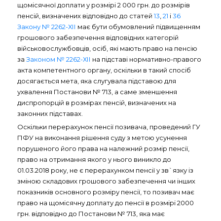
щомісячної доплати у розмірі 2 000 грн. до розмірів
пенсій, визначених відповідно до статей
13
,
21
і
36
Закону № 2262-ХІІ
має бути обумовлений підвищенням
грошового забезпечення відповідних категорій
військовослужбовців, осіб, які мають право на пенсію
за
Законом № 2262-ХІІ
на підставі нормативно-правого
акта компетентного органу, оскільки в такий спосіб
досягається мета, яка слугувала підставою для
ухвалення Постанови № 713, а саме зменшення
диспропорцій в розмірах пенсій, визначених на
законних підставах.
Оскільки перерахунок пенсії позивача, проведений ГУ
ПФУ на виконання рішення суду з метою усунення
порушеного його права на належний розмір пенсії,
право на отримання якого у нього виникло до
01.03.2018 року, не є перерахунком пенсії у зв`язку із
зміною складових грошового забезпечення чи інших
показників основного розміру пенсії, то позивач має
право на щомісячну доплату до пенсії в розмірі 2000
грн. відповідно до Постанови № 713, яка має