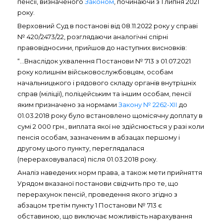
пенсії, визначеного
Законом
, починаючи з 1 липня 2021
року.
Верховний Суд в постанові від 08.11.2022 року у справі
№ 420/2473/22, розглядаючи аналогічні спірні
правовідносини, прийшов до наступних висновків:
“…Внаслідок ухвалення Постанови № 713 з 01.07.2021
року колишнім військовослужбовцям, особам
начальницького і рядового складу органів внутрішніх
справ (міліції), поліцейським та іншим особам, пенсії
яким призначено за нормами
Закону № 2262-ХІІ
до
01.03.2018 року було встановлено щомісячну доплату в
сумі 2 000 грн., виплата якої не здійснюється у разі коли
пенсія особам, зазначеним в абзацах першому і
другому цього пункту, переглядалася
(перераховувалася) після 01.03.2018 року.
Аналіз наведених норм права, а також мети прийняття
Урядом вказаної постанови свідчить про те, що
перерахунок пенсій, проведення якого згідно з
абзацом третім пункту 1 Постанови № 713 є
обставиною, що виключає можливість нарахування