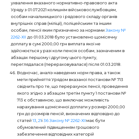
ухвалення вказаного нормативно-правового акта
Уряду з 01.07.2021 колишнім військовослужбовцям,
особам начальницького і рядового складу органів
внутрішніх справ (міліції), поліцейським та іншим
особам, пенсії яким призначено за нормами
Закону №
2262-ХІІ
до 01.03.2018 було установлено щомісячну
доплату в сумі 2000,00 грн виплата якої не
здійснюється у разі коли пенсія особам, зазначеним в
абзацах першому і другому цього пункту,
переглядалася (перераховувалася) після 01.03.2018.
Водночас, аналіз наведених норм права, а також
мети прийняття Урядом вказаної постанови № 713
свідчить про те, що перерахунок пенсії, проведення
якого згідно з абзацом третім пункту 1 постанови №
713 є обставиною, що виключає можливість
нарахування щомісячної доплати у розмірі 2000,00
грн до розмірів пенсій, визначених відповідно до
статей
13
,
21
і
36 Закону № 2262-ХІІ
має бути
обумовлений підвищенням грошового
забезпечення відповідних категорій