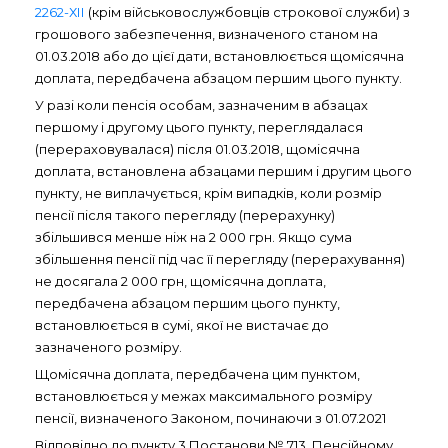
2262-ХІІ
(крім військовослужбовців строкової служби) з
грошового забезпечення, визначеного станом на
01.03.2018 або до цієї дати, встановлюється щомісячна
доплата, передбачена абзацом першим цього пункту.
У разі коли пенсія особам, зазначеним в абзацах
першому і другому цього пункту, переглядалася
(перераховувалася) після 01.03.2018, щомісячна
доплата, встановлена абзацами першим і другим цього
пункту, не виплачується, крім випадків, коли розмір
пенсії після такого перегляду (перерахунку)
збільшився менше ніж на 2 000 грн. Якщо сума
збільшення пенсії під час її перегляду (перерахування)
не досягала 2 000 грн, щомісячна доплата,
передбачена абзацом першим цього пункту,
встановлюється в сумі, якої не вистачає до
зазначеного розміру.
Щомісячна доплата, передбачена цим пунктом,
встановлюється у межах максимального розміру
пенсії, визначеного Законом, починаючи з 01.07.2021
Відповідно до пункту 3 Постанови № 713, Пенсійному