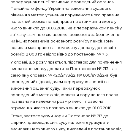
перерахунок пенсії позивача, проведений органом
Пенсійного фонду України на виконання судового
рішення з метою усунення порушеного його права на
належний розмір пенсії, право на отримання якого у
нього виникло до 01.03.2018, не є перерахунком пенсії у
зв`язку із зміною складових грошового забезпечення
чи інших показників основного розміру пенсії. Тому
позивач має право на щомісячну доплату до пенсії в
розмірі 2 000 грн відповідно до постанови № 713.
У справі, що розглядається, підставою для припинення
виплати позивачу доплати за Постановою № 713, так
само як у справах № 420/2473/22, № 600/870/22-а, був
проведений відповідачем перерахунок пенсії на
виконання рішення суду. Такий перерахунок
проведений з метою відновлення порушеного права
позивача на належний розмір пенсії, право на
отримання якого у позивача виникло до 01.03.2018.
Отже, застосовуючи норми Постанови № 713 до
спірних правовідносин, суду належить урахувати
висновки Верховного Суду, викладені в постановах від