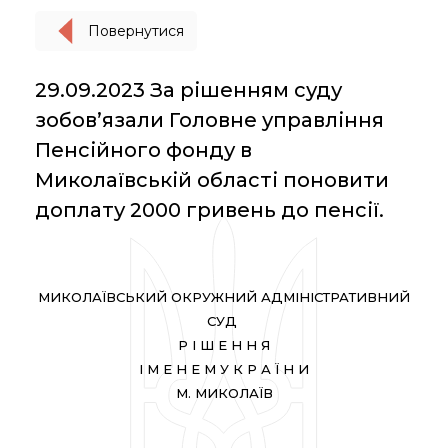
Повернутися
29.09.2023 За рішенням суду
зобов’язали Головне управління
Пенсійного фонду в
Миколаївській області поновити
доплату 2000 гривень до пенсії.
МИКОЛАЇВСЬКИЙ ОКРУЖНИЙ АДМІНІСТРАТИВНИЙ
СУД
Р І Ш Е Н Н Я
І М Е Н Е М У К Р А Ї Н И
М. МИКОЛАЇВ