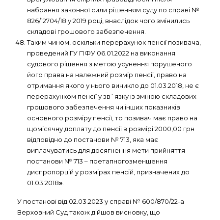
набрання законної сили рішенням суду по справі №
826/12704/18 у 2019 році, внаслідок чого змінились
складові грошового забезпечення.
Таким чином, оскільки перерахунок пенсії позивача,
проведений ГУ ПФУ 06.01.2022 на виконання
судового рішення з метою усунення порушеного
його права на належний розмір пенсії, право на
отримання якого у нього виникло до 01.03.2018, не є
перерахунком пенсії у зв`язку із зміною складових
грошового забезпечення чи інших показників
основного розміру пенсії, то позивач має право на
щомісячну доплату до пенсії в розмірі 2000,00 грн
відповідно до постанови № 713, яка має
виплачуватись для досягнення мети прийняття
постанови № 713 – поетапногозменшення
диспропорцій у розмірах пенсій, призначених до
01.03.2018
»
.
У постанові від 02.03.2023 у справі № 600/870/22-а
Верховний Суд також дійшов висновку, що