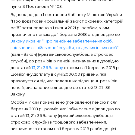
пункт 3 Постанови № 103.
Відповідно до п.1 постанови Кабінету Міністрів України
“Про додатковий соціальний захист окремих категорій
осіб” встановлено з 1 липня 2021 р. особам, яким
призначено пенсію до 1 березня 2018 р. відповідно до
Закону України “Про пенсійне забезпечення осіб,
звільнених з військової служби, та деяких інших осіб”
(далі – Закон) (крім військовослужбовців строкової
служби), до розмірів їх пенсій, визначених відповідно
до статей
13
,
21
і
36 Закону
станом на 1 березня 2018 р.,
щомісячну доплату в сумі 2000,00 гривень, яка
враховується під час подальших підвищень розмірів
пенсій, визначених відповідно до статей 13, 21 і 36
Закону.
Особам, яким призначено (поновлено) пенсію після 1
березня 2018 р., розмір якої обчислено відповідно до
статей 13, 21 і 36 Закону (крім військовослужбовців
строкової служби) з грошового забезпечення,
визначеного станом на 1 березня 2018 р. або до цієї