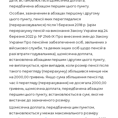
дати, встановлюється щомісячна доплата,
передбачена абзацом першим цього пункту.
Особам, зазначеним в абзацах першому і другому
цього пункту, пенсії яких переглядалися
(перераховувалися) після 1 березня 2018 р. (крім
перерахунку пенсій на виконання Закону України від 24
березня 2022 р. № 2146-IX Про внесення змін до Закону
України Про пенсійне забезпечення осіб, звільнених з
військової служби, та деяких інших осіб щодо пенсій в
разі втрати годувальника), щомісячна доплата,
встановлена абзацами першим і другим цього пункту,
не виплачується, крім випадків, коли розмір пенсії після
такого перегляду (перерахунку) збільшився менше ніж
на 2000,00 гривень. Якщо сума збільшення пенсії під
час її перегляду (перерахування) не досягала 2000,00
гривень, щомісячна доплата, передбачена абзацом
першим цього пункту, встановлюється в сумі, якої не
вистачає до зазначеного розміру.
Щомісячна доплата, передбачена цим пунктом,
встановлюється у межах максимального розміру