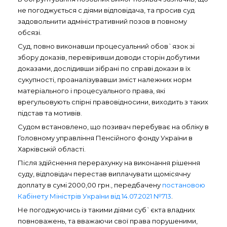
не погоджується с діями відповідача, та просив суд
задовольнити адміністративний позов в повному
обсязі.
Суд, повно виконавши процесуальний обов`язок зі
збору доказів, перевіривши доводи сторін добутими
доказами, дослідивши зібрані по справі докази в їх
сукупності, проаналізувавши зміст належних норм
матеріального і процесуального права, які
врегульовують спірні правовідносини, виходить з таких
підстав та мотивів.
Судом встановлено, що позивач перебуває на обліку в
Головному управління Пенсійного фонду України в
Харківській області.
Після здійснення перерахунку на виконання рішення
суду, відповідач перестав виплачувати щомісячну
доплату в сумі 2000,00 грн., передбачену
постановою
Кабінету Міністрів України від 14.07.2021 №713
.
Не погоджуючись із такими діями суб`єкта владних
повноважень, та вважаючи свої права порушеними,