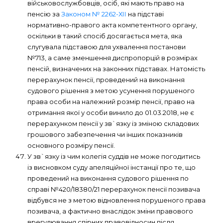
військовослужбовців, осіб, які мають право на
пенсію за
Законом № 2262-ХІІ
на підставі
нормативно-правого акта компетентного органу,
оскільки в такий спосіб досягається мета, яка
слугувала підставою для ухвалення постанови
№713, а саме зменшення диспропорцій в розмірах
пенсій, визначених на законних підставах. Натомість
перерахунок пенсії, проведений на виконання
судового рішення з метою усунення порушеного
права особи на належний розмір пенсії, право на
отримання якої у особи винило до 01.03.2018, не є
перерахунком пенсії у зв`язку із зміною складових
грошового забезпечення чи інших показників
основного розміру пенсії.
У зв`язку із чим колегія суддів не може погодитись
із висновком суду апеляційної інстанції про те, що
проведений на виконання судового рішення по
справі №420/18380/21 перерахунок пенсії позивача
відбувся не з метою відновлення порушеного права
позивача, а фактично внаслідок зміни правового
врегулювання спірних правовідносин після