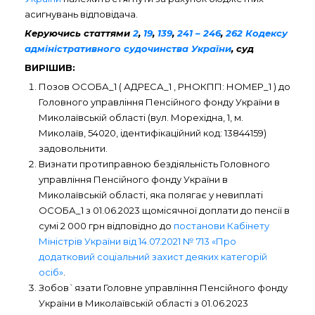
асигнувань відповідача.
Керуючись статтями
2
,
19
,
139
,
241 – 246
,
262 Кодексу
адміністративного судочинства України
, суд
ВИРІШИВ:
Позов ОСОБА_1 ( АДРЕСА_1 , РНОКПП: НОМЕР_1 ) до
Головного управління Пенсійного фонду України в
Миколаївській області (вул. Морехідна, 1, м.
Миколаїв, 54020, ідентифікаційний код: 13844159)
задовольнити.
Визнати протиправною бездіяльність Головного
управління Пенсійного фонду України в
Миколаївській області, яка полягає у невиплаті
ОСОБА_1 з 01.06.2023 щомісячної доплати до пенсії в
сумі 2 000 грн відповідно до
постанови Кабінету
Міністрів України від 14.07.2021 № 713 «Про
додатковий соціальний захист деяких категорій
осіб»
.
Зобов`язати Головне управління Пенсійного фонду
України в Миколаївській області з 01.06.2023