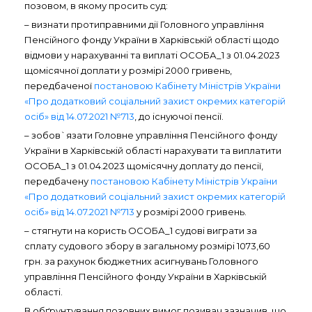
позовом, в якому просить суд:
– визнати протиправними дії Головного управління
Пенсійного фонду України в Харківській області щодо
відмови у нарахуванні та виплаті ОСОБА_1 з 01.04.2023
щомісячної доплати у розмірі 2000 гривень,
передбаченої
постановою Кабінету Міністрів України
«Про додатковий соціальний захист окремих категорій
осіб» від 14.07.2021 №713
, до існуючої пенсії.
– зобов`язати Головне управління Пенсійного фонду
України в Харківській області нарахувати та виплатити
ОСОБА_1 з 01.04.2023 щомісячну доплату до пенсії,
передбачену
постановою Кабінету Міністрів України
«Про додатковий соціальний захист окремих категорій
осіб
»
від 14.07.2021 №713
у
розмірі 2000 гривень.
– стягнути на користь ОСОБА_1 судові виграти за
сплату судового збору в загальному розмірі 1073,60
грн. за рахунок бюджетних асигнувань Головного
управління Пенсійного фонду України в Харківській
області.
В обґрунтування позовних вимог позивач зазначив, що