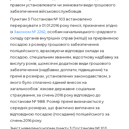
правом установлювати чи змінювати види грошового
забезпечення військовослужбовців.
Пунктам 3 Постанови № 103 встановлено
перерахувати з 01.01.2016 року пенсії, призначені згідно
із
Законом № 2262
, особам начальницького і рядового
складу органів внутрішніх справ (міліції) за прирівняною
посадою з розміру грошового забезпечення
поліцейського, враховуючи відповідні оклади за
посадою, спеціальним званням, відсоткову надбавку за
вислугу років, щомісячні додаткові види грошового
забезпечення (надбавки, доплати, підвищення) та
премії в розмірах, установлених законодавством, з
якого було сплачено єдиний внесок на
загальнообов`язкове державне соціальне
страхування, за січень 2016 року відповідно до
постанови № 988. Розмір премії визначається у
середніх розмірах, що фактично виплачені за
відповідною посадою (посадами) поліцейського за
січень 2016 року.
Зміст наведеної норми пункту 3 Постанови № 103