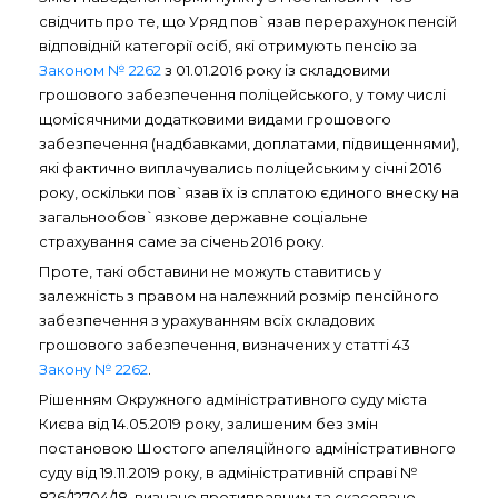
свідчить про те, що Уряд пов`язав перерахунок пенсій
відповідній категорії осіб, які отримують пенсію за
Законом № 2262
з 01.01.2016 року із складовими
грошового забезпечення поліцейського, у тому числі
щомісячними додатковими видами грошового
забезпечення (надбавками, доплатами, підвищеннями),
які фактично виплачувались поліцейським у січні 2016
року, оскільки пов`язав їх із сплатою єдиного внеску на
загальнообов`язкове державне соціальне
страхування саме за січень 2016 року.
Проте, такі обставини не можуть ставитись у
залежність з правом на належний розмір пенсійного
забезпечення з урахуванням всіх складових
грошового забезпечення, визначених у статті 43
Закону № 2262
.
Рішенням Окружного адміністративного суду міста
Києва від 14.05.2019 року, залишеним без змін
постановою Шостого апеляційного адміністративного
суду від 19.11.2019 року, в адміністративній справі №
826/12704/18, визнано протиправним та скасовано