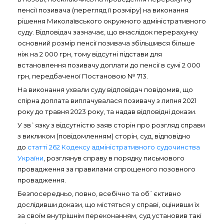
пенсії позивача (перегляд її розміру) на виконання
рішення Миколаївського окружного адміністративного
суду. Відповідач зазначає, що внаслідок перерахунку
основний розмір пенсії позивача збільшився більше
ніж на 2 000 грн, тому відсутні підстави для
встановлення позивачу доплати до пенсії в сумі 2 000
грн, передбаченої Постановою № 713.
На виконання ухвали суду відповідач повідомив, що
спірна доплата виплачувалася позивачу з липня 2021
року до травня 2023 року, та надав відповідні докази.
У зв`язку з відсутністю заяв сторін про розгляд справи
з викликом (повідомленням) сторін, суд, відповідно
до
статті 262 Кодексу адміністративного судочинства
України
, розглянув справу в порядку письмового
провадження за правилами спрощеного позовного
провадження.
Безпосередньо, повно, всебічно та об`єктивно
дослідивши докази, що містяться у справі, оцінивши їх
за своїм внутрішнім переконанням, суд установив такі