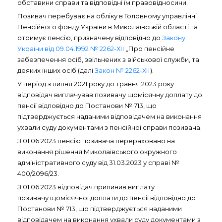
обставини справи та відповідні їм правовідносини.
Позивач перебуває на обліку в Головному управлінні
Пенсійного фонду України в Миколаївській області та
отримує пенсію, призначену відповідно до
Закону
України від 09.04.1992 № 2262-ХІІ
„Про пенсійне
забезпечення осіб, звільнених з військової служби, та
деяких інших осіб (далі
Закон № 2262-ХІІ
).
У період з липня 2021 року до травня 2023 року
відповідач виплачував позивачу щомісячну доплату до
пенсії відповідно до Постанови № 713, що
підтверджується наданими відповідачем на виконання
ухвали суду документами з пенсійної справи позивача.
З 01.06.2023 пенсію позивача перераховано на
виконання рішення Миколаївського окружного
адміністративного суду від 31.03.2023 у справі №
400/2096/23.
З 01.06.2023 відповідач припинив виплату
позивачу щомісячної доплати до пенсії відповідно до
Постанови № 713, що підтверджується наданими
відповідачем на виконання ухвали суду документами з