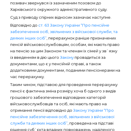
позивач звернувся із зазначеним позовом до
Харківського окружного адміністративного суду.
Суд з приводу спірних відносин зазначає наступне.
Відповідно до
ст. 63 Закону України “Про пенсійне
забезпечення осіб, звільнених з військової служби, та
деяких інших осіб”
, перерахунок раніше призначених
пенсій військовослужбовцям, особам, які мають право
на пенсію за цим Законом та членам їх сімей у зв`язку
із введенням в дію цього
Закону
провадиться за
документами, що є у пенсійній справі, а також
додатковими документами, поданими пенсіонерами на
час перерахунку.
Таким чином, підставою для проведення перерахунку
пенсії є фактична зміна розміру хоча б одного з видів
грошового забезпечення відповідних категорій
військовослужбовців та осіб, які мають право на
отримання пенсії відповідно до
Закону України “Про
пенсійне забезпечення осіб, звільнених з військової
служби та деяких інших осіб”
, проведена на підставі
рішення суб`єкта владних повноважень, наділеного