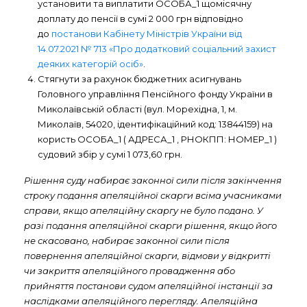
установити та виплатити ОСОБА_1 щомісячну
доплату до пенсії в сумі 2 000 грн відповідно
до
постанови Кабінету Міністрів України від
14.07.2021 № 713 «Про додатковий соціальний захист
деяких категорій осіб»
.
Стягнути за рахунок бюджетних асигнувань
Головного управління Пенсійного фонду України в
Миколаївській області (вул. Морехідна, 1, м.
Миколаїв, 54020, ідентифікаційний код: 13844159) на
користь ОСОБА_1 ( АДРЕСА_1 , РНОКПП: НОМЕР_1 )
судовий збір у сумі 1 073,60 грн.
Рішення суду набирає законної сили після закінчення
строку подання апеляційної скарги всіма учасниками
справи, якщо апеляційну скаргу не було подано. У
разі подання апеляційної скарги рішення, якщо його
не скасовано, набирає законної сили після
повернення апеляційної скарги, відмови у відкритті
чи закриття апеляційного провадження або
прийняття постанови судом апеляційної інстанції за
наслідками апеляційного перегляду. Апеляційна