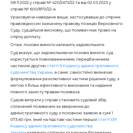
08.11.2022 у справі № 420/2473/22 та від 02.03.2023 у
справі № 600/870/22-а.
Ураховуючи наведене вище, застосувавши до спірних
правовідносин зазначену правову позицію Верховного
Суду, суд дійшов висновку, що позивач має право на
спірну доплату.
Отже, позовні вимоги належить задовольнити.
Суд вказує, що задовольняючи позовні вимоги, суд
користується повноваженнями, передбаченими
частиною другою
статті 9 Кодексу адміністративного
судочинства України
, а саме: самостійно визначає
формулювання резолютивної частини рішення суду, з
метою її більш ефективного виконання та надання
повного захисту правам позивача.
Судові витрати у справі становить судовий збір,
сплачений позивачем за звернення до
адміністративного суду з позовною заявою в сумі 1
073,60 грн, який на підставі частини першої
статті 139
Кодексу адміністративного судочинства
України
належить стягнути за рахунок бюджетних