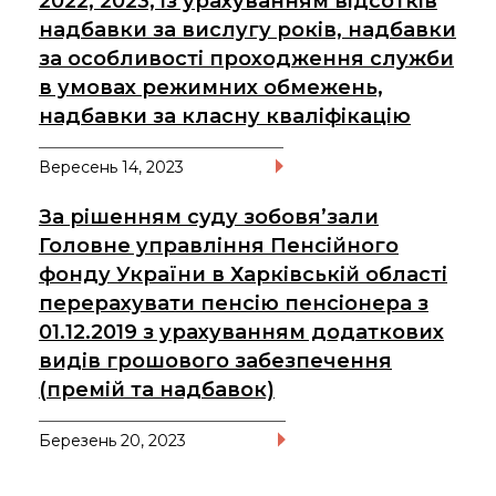
2022, 2023, із урахуванням відсотків
надбавки за вислугу років, надбавки
за особливості проходження служби
в умовах режимних обмежень,
надбавки за класну кваліфікацію
Вересень 14, 2023
За рішенням суду зобовя’зали
Головне управління Пенсійного
фонду України в Харківській області
перерахувати пенсію пенсіонера з
01.12.2019 з урахуванням додаткових
видів грошового забезпечення
(премій та надбавок)
Березень 20, 2023