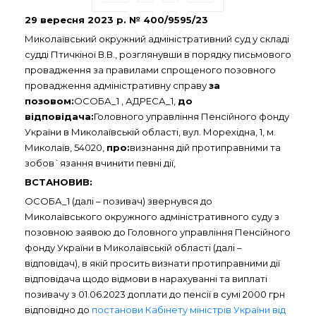
29 вересня 2023 р. № 400/9595/23
Миколаївський окружний адміністративний суд у складі
судді Птичкіної В.В., розглянувши в порядку письмового
провадження за правилами спрощеного позовного
провадження адміністративну справу
за
позовом:
ОСОБА_1 , АДРЕСА_1,
до
відповідача:
Головного управління Пенсійного фонду
України в Миколаївській області, вул. Морехідна, 1, м.
Миколаїв, 54020,
про:
визнання дій протиправними та
зобов`язання вчинити певні дії,
ВСТАНОВИВ:
ОСОБА_1 (далі – позивач) звернувся до
Миколаївського окружного адміністративного суду з
позовною заявою до Головного управління Пенсійного
фонду України в Миколаївській області (далі –
відповідач), в якій просить визнати протиправними дії
відповідача щодо відмови в нарахуванні та виплаті
позивачу з 01.06.2023 доплати до пенсії в сумі 2000 грн
відповідно до
постанови Кабінету міністрів України від